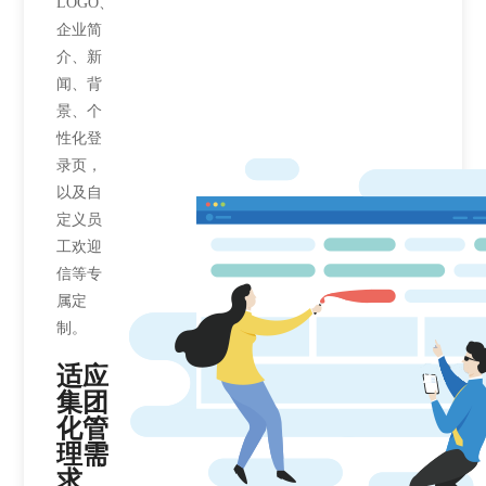
LOGO、
企业简
介、新
闻、背
景、个
性化登
录页，
以及自
定义员
工欢迎
信等专
属定
制。
适应
集团
化管
理需
求