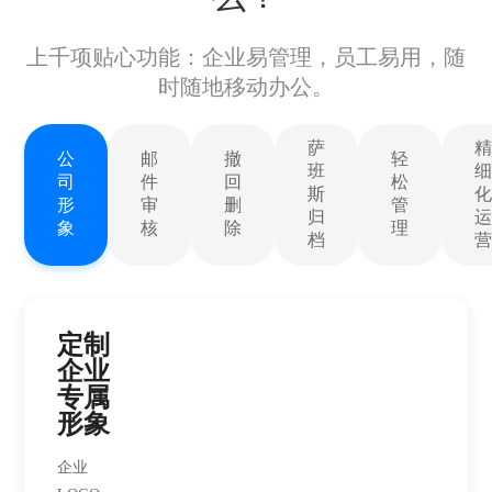
上千项贴心功能：企业易管理，员工易用，随
时随地移动办公。
萨
公
邮
撤
轻
班
司
件
回
松
斯
形
审
删
管
归
象
核
除
理
档
定制
企业
专属
形象
企业