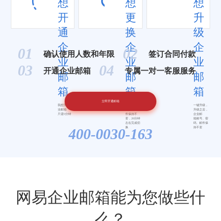
想
想
想
开
更
升
通
换
级
企
企
企
01
02
确认使用人数和年限
签订合同付款
业
业
业
03
04
开通企业邮箱
专属一对一客服服务
邮
邮
邮
箱
箱
箱
立即开通邮箱
我想开通企
账号、密
一键升级，
业邮箱
码、历史邮
升级之后，
只需5分钟
件保持不
企业邮
变，20分钟
箱账号、密
左右完成切
码、邮件保
400-0030-163
换
持不变
网易企业邮箱能为您做些什
么？