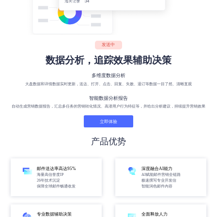
发送中
数据分析，追踪效果辅助决策
多维度数据分析
大盘数据和详情数据实时更新，送达、打开、点击、回复、失败、退订等数据一目了然、清晰直观
智能数据分析报告
自动生成营销数据报告，汇总多任务的营销转化情况、高潜用户行为特征等，并给出分析建议，持续提升营销效果
立即体验
产品优势
邮件送达率高达95%
深度融合AI能力
海量高信誉度IP
AI赋能邮件营销全链路
26年技术沉淀
极速撰写专业开发信
保障全球邮件畅通收发
智能润色邮件内容
专业数据辅助决策
全面释放人力